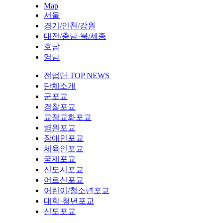
Map
서울
경기/인천/강원
대전/충남·북/세종
호남
영남
전법단 TOP NEWS
단체소개
군포교
경찰포교
교정교화포교
병원포교
장애인포교
체육인포교
국제포교
신도시포교
어르신포교
어린이/청소년포교
대학·청년포교
신도포교