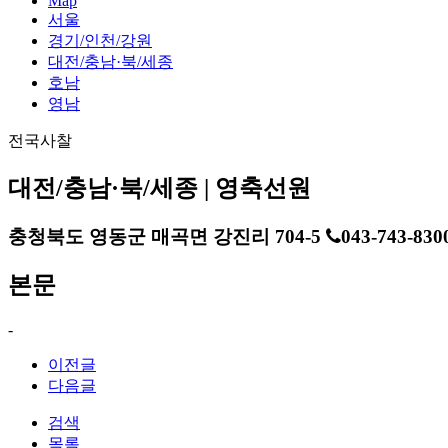
Map
서울
경기/인천/강원
대전/충남·북/세종
호남
영남
전국사찰
대전/충남·북/세종 | 영축선원
충청북도 영동군 매곡면 강진리 704-5
043-743-830
본문
-
이전글
다음글
검색
목록