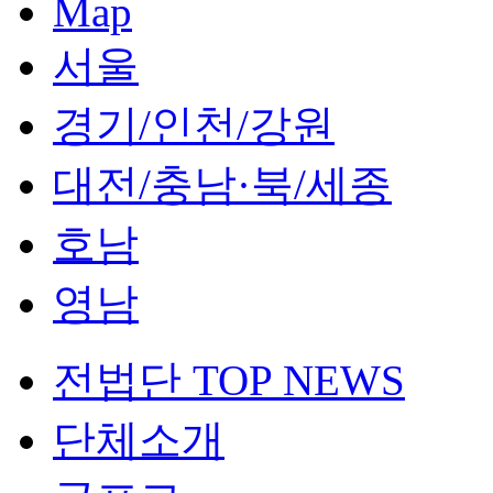
Map
서울
경기/인천/강원
대전/충남·북/세종
호남
영남
전법단 TOP NEWS
단체소개