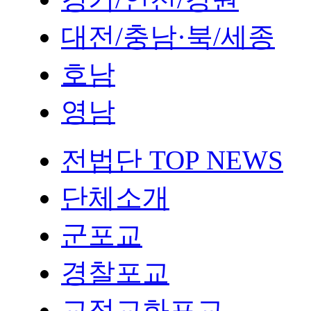
대전/충남·북/세종
호남
영남
전법단 TOP NEWS
단체소개
군포교
경찰포교
교정교화포교