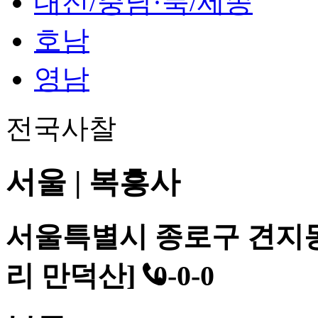
대전/충남·북/세종
호남
영남
전국사찰
서울 | 복흥사
서울특별시 종로구 견지동
리 만덕산]
0-0-0