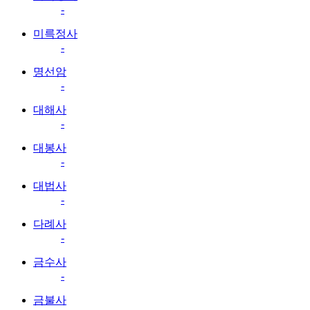
-
미륵정사
-
명선암
-
대해사
-
대봉사
-
대법사
-
다례사
-
금수사
-
금불사