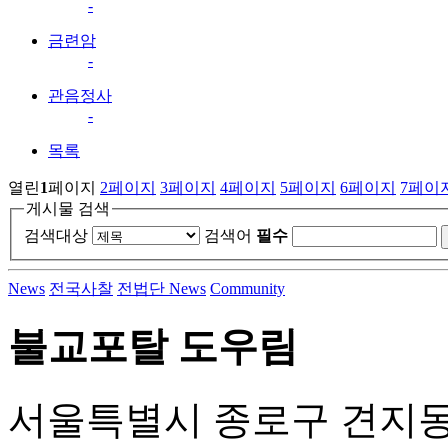
-
금련암
-
관음정사
-
목록
열린
1
페이지
2
페이지
3
페이지
4
페이지
5
페이지
6
페이지
7
페이
게시물 검색
검색대상
검색어
필수
News
전국사찰
전법단 News
Community
불교포탈 도우림
서울특별시 종로구 견지동 