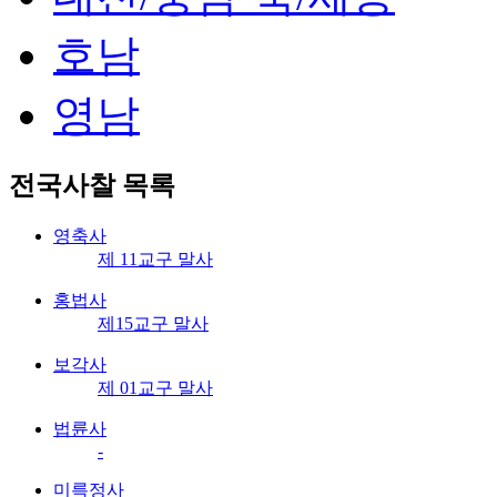
호남
영남
전국사찰
목록
영축사
제 11교구 말사
홍법사
제15교구 말사
보각사
제 01교구 말사
법륜사
-
미륵정사